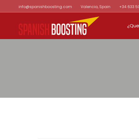
Skip
info@spanishboosting.com
Valencia, Spain
+34 633 5
to
the
content
¿Que