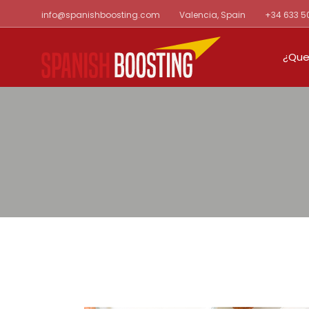
Skip
info@spanishboosting.com
Valencia, Spain
+34 633 5
to
the
content
¿Que