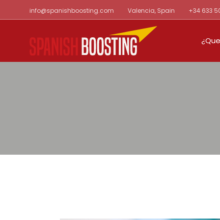
Skip
info@spanishboosting.com
Valencia, Spain
+34 633 5
to
the
content
¿Que