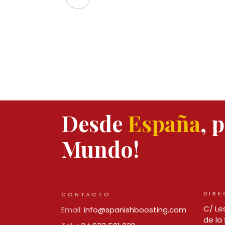
Desde
España
, 
Mundo!
DIRE
CONTACTO
C/ Les
Email:
info@spanishboosting.com
de la 