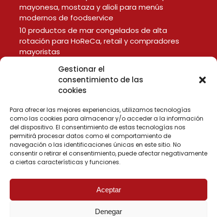
mayonesa, mostaza y alioli para menús
modernos de foodservice
10 productos de mar congelados de alta
rotación para HoReCa, retail y compradores
mayoristas
Gestionar el
consentimiento de las
LEGAL
cookies
Aviso Legal
Política de Privacidad
Para ofrecer las mejores experiencias, utilizamos tecnologías
como las cookies para almacenar y/o acceder a la información
Política de Cookies
del dispositivo. El consentimiento de estas tecnologías nos
permitirá procesar datos como el comportamiento de
navegación o las identificaciones únicas en este sitio. No
consentir o retirar el consentimiento, puede afectar negativamente
a ciertas características y funciones.
Aceptar
Denegar