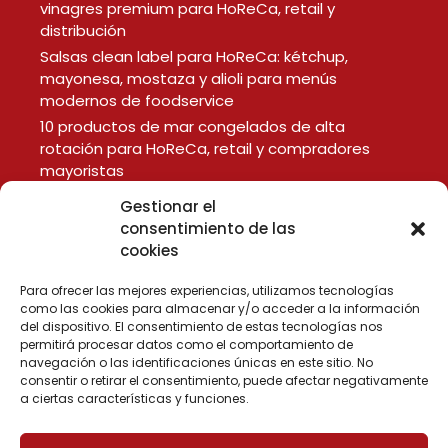
vinagres premium para HoReCa, retail y
distribución
Salsas clean label para HoReCa: kétchup,
mayonesa, mostaza y alioli para menús
modernos de foodservice
10 productos de mar congelados de alta
rotación para HoReCa, retail y compradores
mayoristas
Gestionar el
consentimiento de las
LEGAL
cookies
Aviso Legal
Política de Privacidad
Para ofrecer las mejores experiencias, utilizamos tecnologías
como las cookies para almacenar y/o acceder a la información
Política de Cookies
del dispositivo. El consentimiento de estas tecnologías nos
permitirá procesar datos como el comportamiento de
navegación o las identificaciones únicas en este sitio. No
consentir o retirar el consentimiento, puede afectar negativamente
a ciertas características y funciones.