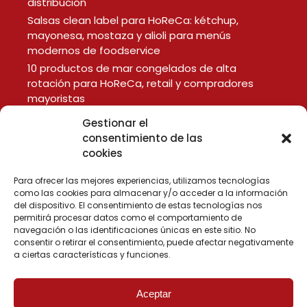
distribución
Salsas clean label para HoReCa: kétchup,
mayonesa, mostaza y alioli para menús
modernos de foodservice
10 productos de mar congelados de alta
rotación para HoReCa, retail y compradores
mayoristas
Gestionar el
consentimiento de las
LEGAL
cookies
Aviso Legal
Política de Privacidad
Para ofrecer las mejores experiencias, utilizamos tecnologías
Política de Cookies
como las cookies para almacenar y/o acceder a la información
del dispositivo. El consentimiento de estas tecnologías nos
permitirá procesar datos como el comportamiento de
navegación o las identificaciones únicas en este sitio. No
consentir o retirar el consentimiento, puede afectar negativamente
a ciertas características y funciones.
Aceptar