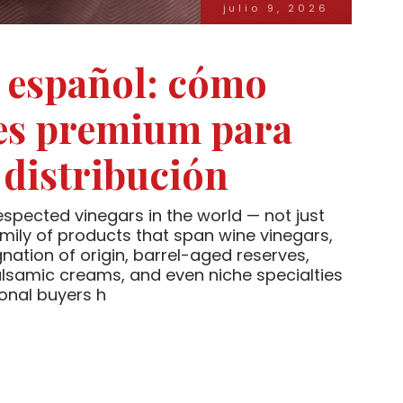
julio 9, 2026
e español: cómo
es premium para
 distribución
pected vinegars in the world — not just
amily of products that span wine vinegars,
nation of origin, barrel-aged reserves,
balsamic creams, and even niche specialties
ional buyers h