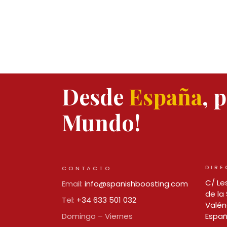
Desde
España
, 
Mundo!
DIRE
CONTACTO
C/ Les
Email:
info@spanishboosting.com
de la 
Tel:
+34 633 501 032
Valén
Domingo – Viernes
Espa