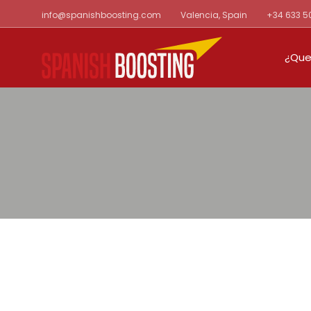
Skip
info@spanishboosting.com
Valencia, Spain
+34 633 5
to
the
content
¿Que