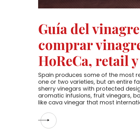
Guía del vinagr
comprar vinagr
HoReCa, retail y
Spain produces some of the most res
one or two varieties, but an entire f
sherry vinegars with protected desig
aromatic infusions, fruit vinegars, 
like cava vinegar that most internat