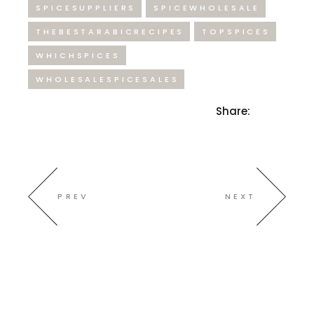
SPICESUPPLIERS
SPICEWHOLESALE
THEBESTARABICRECIPES
TOPSPICES
WHICHSPICES
WHOLESALESPICESALES
Share:
PREV
NEXT