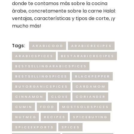
donde te contamos más sobre la cocina
árabe, concretamente sobre la carne Halal:
ventajas, características y tipos de corte, ¡y
mucho más!
Tags:
ARABICOOD
ARABICRECIPES
ARABICSPICES
BESTARABICRECIPES
BESTSELLINGARABICSPICES
BESTSELLINGSPICES
BLACKPEPPER
BUYORGANICSPICES
CARDAMOM
CINNAMON
CLOVE
CORIANDER
CUMIN
FOOD
MOSTSOLDSPICES
NUTMEG
RECIPES
SPICEBUYING
SPICEEXPORTS
SPICES