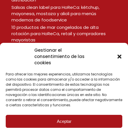
Salsas clean label para HoReCa: kétchup,
mayonesa, mostaza y alioli para menús
modernos de foodservice
10 productos de mar congelados de alta
rotación para HoReCa, retail y compradores
mayoristas
Gestionar el
consentimiento de las
LEGAL
cookies
Aviso Legal
Política de Privacidad
Para ofrecer las mejores experiencias, utilizamos tecnologías
como las cookies para almacenar y/o acceder a la información
Política de Cookies
del dispositivo. El consentimiento de estas tecnologías nos
permitirá procesar datos como el comportamiento de
navegación o las identificaciones únicas en este sitio. No
consentir o retirar el consentimiento, puede afectar negativamente
a ciertas características y funciones.
Aceptar